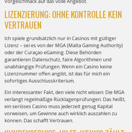
Vorgeschmack auf das volle Angebot.
LIZENZIERUNG: OHNE KONTROLLE KEIN
VERTRAUEN
Ich spiele grundsätzlich nur in Casinos mit gültiger
Lizenz – sei es von der MGA (Malta Gaming Authority)
oder der Curaçao eGaming. Diese Behörden
garantieren Datenschutz, faire Algorithmen und
unabhängige Prüfungen. Wenn ein Casino keine
Lizenznummer offen angibt, ist das für mich ein
sofortiges Ausschlusskriterium.
Ein interessanter Fakt, den viele nicht wissen: Die MGA
verlangt regelmäßige Rücklagenprüfungen. Das heißt,
ein seriöses Casino muss jederzeit genug Kapital
vorweisen, um Gewinne auch wirklich auszahlen zu
können. Das schafft Vertrauen.