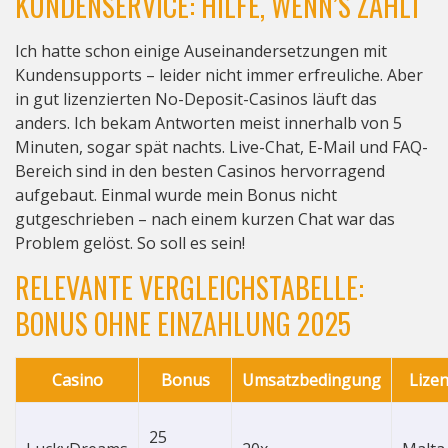
KUNDENSERVICE: HILFE, WENN’S ZÄHLT
Ich hatte schon einige Auseinandersetzungen mit
Kundensupports – leider nicht immer erfreuliche. Aber
in gut lizenzierten No-Deposit-Casinos läuft das
anders. Ich bekam Antworten meist innerhalb von 5
Minuten, sogar spät nachts. Live-Chat, E-Mail und FAQ-
Bereich sind in den besten Casinos hervorragend
aufgebaut. Einmal wurde mein Bonus nicht
gutgeschrieben – nach einem kurzen Chat war das
Problem gelöst. So soll es sein!
RELEVANTE VERGLEICHSTABELLE:
BONUS OHNE EINZAHLUNG 2025
Casino
Bonus
Umsatzbedingung
Lize
25